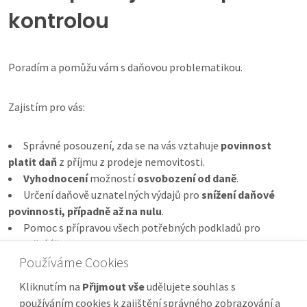
kontrolou
Poradím a pomůžu vám s daňovou problematikou.
Zajistím pro vás:
Správné posouzení, zda se na vás vztahuje
povinnost
platit daň
z příjmu z prodeje nemovitosti.
Vyhodnocení
možností
osvobození od daně
.
Určení daňově uznatelných výdajů pro
snížení daňové
povinnosti, případně až na nulu
.
Pomoc s přípravou všech potřebných podkladů pro
finanční úřad.
Používáme Cookies
Kliknutím na
Přijmout vše
udělujete souhlas s
používáním cookies k zajištění správného zobrazování a
Chci snížit daň z prodeje nemovitosti