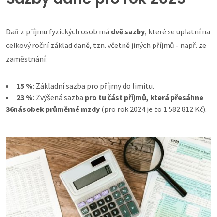
Daň z příjmu fyzických osob má
dvě sazby
, které se uplatní na
celkový roční základ daně, tzn. včetně jiných příjmů - např. ze
zaměstnání:
15 %
: Základní sazba pro příjmy do limitu.
23 %
: Zvýšená sazba
pro tu část příjmů, která přesáhne
36násobek průměrné mzdy
(pro rok 2024 je to 1 582 812 Kč).