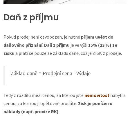
Daň z příjmu
Pokud prodej není osvobozen, je nutné
příjem uvést do
daňového přiznání
.
Daň z příjmu
je ve výši
15% (23 %) ze
zisku
a platí se pouze ze základu daně, což je ZISK z prodeje.
Základ daně = Prodejní cena - Výdaje
Tedy z rozdílu mezi cenou, za kterou jste
nemovitost
nabyli a
cenou, za kterou ji opětovně prodáte.
Zisk je ponížen o
náklady (např. provize RK)
.