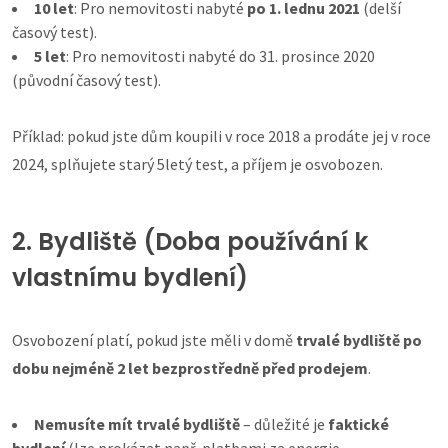
10 let
: Pro nemovitosti nabyté
po 1. lednu 2021
(delší
časový test).
5 let
: Pro nemovitosti nabyté do 31. prosince 2020
(původní časový test).
Příklad: pokud jste dům koupili v roce 2018 a prodáte jej v roce
2024, splňujete starý 5letý test, a příjem je osvobozen.
2. Bydliště (Doba používání k
vlastnímu bydlení)
Osvobození platí, pokud jste měli v domě
trvalé bydliště po
dobu nejméně 2 let bezprostředně před prodejem
.
Nemusíte mít trvalé bydliště
– důležité je
faktické