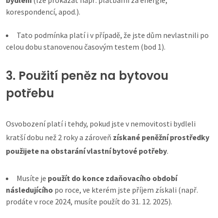
bydlení
(lze prokázat např. platbami za energie,
korespondencí, apod.).
Tato podmínka platí i v případě, že jste dům nevlastnili po
celou dobu stanovenou časovým testem (bod 1).
3. Použití peněz na bytovou
potřebu
Osvobození platí i tehdy, pokud jste v nemovitosti bydleli
kratší dobu než 2 roky a zároveň
získané peněžní prostředky
použijete na obstarání vlastní bytové potřeby
.
Musíte je
použít do konce zdaňovacího období
následujícího
po roce, ve kterém jste příjem získali (např.
prodáte v roce 2024, musíte použít do 31. 12. 2025).