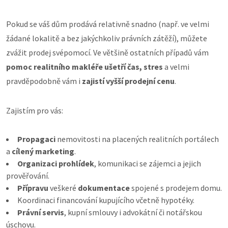
Pokud se váš dům prodává relativně snadno (např. ve velmi
žádané lokalitě a bez jakýchkoliv právních zátěží), můžete
zvážit prodej svépomocí. Ve většině ostatních případů vám
pomoc realitního makléře ušetří čas, stres
a velmi
pravděpodobně vám i
zajistí vyšší prodejní cenu
.
Zajistím pro vás:
Propagaci
nemovitosti na placených realitních portálech
a
cílený
marketing
.
Organizaci prohlídek
, komunikaci se zájemci a jejich
prověřování.
Přípravu
veškeré
dokumentace
spojené s prodejem domu.
Koordinaci financování kupujícího včetně hypotéky.
Právní servis
, kupní smlouvy i advokátní či notářskou
úschovu.