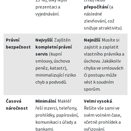
prezentaci a
přepočítání
(a
vyjednávání.
následné
zlevňování, což
snižuje atraktivitu).
Právní
Nejvyšší
. Zajištěn
Nejnižší
. Musíte si
bezpečnost
kompletní právní
zajistit a zaplatit
servis
(kupní
vlastního právníka a
smlouvy, úschova
úschovu. Jakákoliv
peněz, katastr),
chyba ve smlouvách
minimalizující riziko
či postupu může
chyb a podvodů.
vést k soudním
sporům.
Časová
Minimální
. Makléř
Velmi vysoká
.
náročnost
řeší inzerci, telefony,
Řešíte vše sami ve
prohlídky, papírování,
svém volném čase,
komunikaci s úřady a
včetně prohlídek a
bankami.
vyřizování.