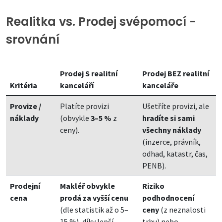
Realitka vs. Prodej svépomocí -
srovnání
Prodej S realitní
Prodej BEZ realitní
Kritéria
kanceláří
kanceláře
Provize /
Platíte provizi
Ušetříte provizi, ale
náklady
(obvykle
3–5 %
z
hradíte si sami
ceny).
všechny náklady
(inzerce, právník,
odhad, katastr, čas,
PENB).
Prodejní
Makléř obvykle
Riziko
cena
prodá za vyšší cenu
podhodnocení
(dle statistik až o 5–
ceny
(z neznalosti
15 %), díky lepší
trhu) nebo