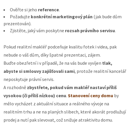
Ověřte si jeho
reference
.
Požadujte
konkrétní marketingový plán
(jak bude dům
prezentován).
Zjistěte, jaký vám poskytne
rozsah právního servisu
.
Pokud realitní makléř podceňuje kvalitu fotek i videa, pak
nebude o váš dům, díky špatné prezentaci, zájem.
Buďte obezřetní i v případě, že na vás bude vyvíjen
tlak,
abyste si smlouvy zajišťovali sami
, protože realitní kancelář
neposkytuje právní servis.
A rozhodně
zbystřete, pokud vám makléř nastaví příliš
vysokou (či příliš nízkou) cenu
.
Stanovení ceny domu
by
mělo vycházet z aktuální situace a reálného vývoje na
realitním trhu a ne na planých slibech, které akorát prodlužují
prodej a nutí pak slevovat, což snižuje atraktivitu domu.