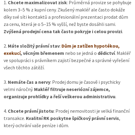
Chcete maximalizovat zisk
: Průměrná provize se pohybuje
kolem 3–5 % z kupní ceny. Zkušený makléř ale často dokáže
díky své síti kontaktů a profesionální prezentaci prodat dům
za cenu, která je o 5–15 % vyšší, než byste dosáhli sami.
Zvýšená prodejní cena tak často pokryje i celou provizi
.
Máte složitý právní stav
:
Dům je zatížen hypotékou,
exekucí
, věcným břemenem
nebo se jedná o
dědictví
. Makléř
ve spolupráci s právníkem zajistí bezpečné a správné vyřešení
všech těchto zátěží.
Nemáte čas a nervy
: Prodej domu je časově i psychicky
velmi náročný.
Makléř filtruje neseriózní zájemce,
organizuje prohlídky a řeší veškerou administrativu
.
Chcete právní jistotu
: Prodej nemovitosti je velká finanční
transakce.
Kvalitní RK poskytne špičkový právní servis
,
který ochrání vaše peníze i dům.