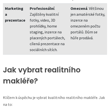
Marketing
Profesionální
.
Omezená
. Většinou
a
Zajištěny kvalitní
jen amatérské fotky,
prezentace
fotky, video, 3D
inzerce na
prohlídky, home
omezeném počtu
staging, inzerce na
portálů. Dům se
placených portálech,
hůře prodává.
cílená prezentace na
sociálních sítích.
Jak vybrat realitního
makléře?
Klíčem k úspěchu je vybrat kvalitního realitního makléře. Jak
na to: