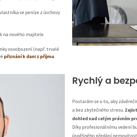
vlastníka se peníze z úschovy
eb na nového majitele.
ínky osvobození (např. trvalé
vé
přiznání k dani z příjmu
.
Rychlý a bez
Postarám se o to, aby závěreč
a bez zbytečného stresu.
Zajis
dohled nad celým právním pr
Díky profesionálnímu vedení bud
úspěšného předání nemovitost