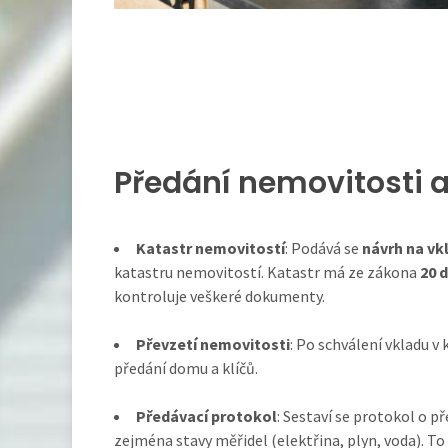
Předání nemovitosti 
Katastr nemovitostí
: Podává se
návrh na vk
katastru nemovitostí. Katastr má ze zákona
20 d
kontroluje veškeré dokumenty.
Převzetí nemovitosti
: Po schválení vkladu v
předání domu a klíčů.
Předávací protokol
: Sestaví se protokol o p
zejména stavy měřidel (elektřina, plyn, voda). To 