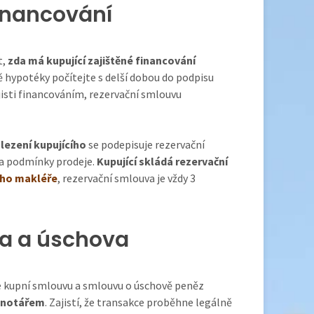
inancování
t,
zda má kupující zajištěné financování
ě hypotéky počítejte s delší dobou do podpisu
jisti financováním, rezervační smlouvu
lezení kupujícího
se podepisuje rezervační
 a podmínky prodeje.
Kupující skládá rezervační
ho makléře
, rezervační smlouva je vždy 3
a a úschova
e kupní smlouvu a smlouvu o úschově peněz
 notářem
. Zajistí, že transakce proběhne legálně