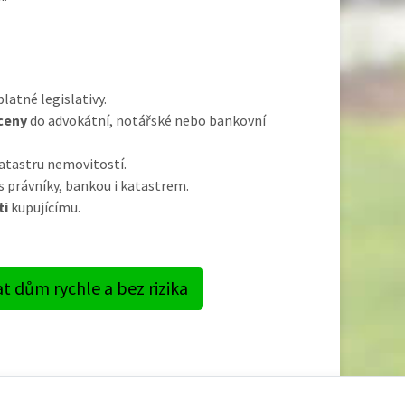
latné legislativy.
ceny
do advokátní, notářské nebo bankovní
atastru nemovitostí.
s právníky, bankou i katastrem.
ti
kupujícímu.
t dům rychle a bez rizika