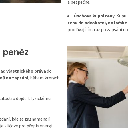
a bezpečně.
Úschova kupní ceny
: Kupu
cenu do advokátní, notářské
prodávajícímu až po zapsání no
a peněz
lad vlastnického práva
do
nů na zapsání
, během kterých
 katastru dojde k fyzickému
ředání, kde se zaznamenají
je klíčové pro přepis energií.