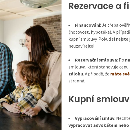
Rezervace a f
Financování
: Je třeba ověři
(hotovost, hypotéka). V případ
kupní smlouvy. Pokud si nejste 
neuzavírejte!
Rezervační smlouva
: Po
na
smlouva, která stanovuje cenu
zálohu
. V případě, že
máte své
stranná.
Kupní smlouv
Vypracování smluv
: Necht
vypracovat advokátem nebo