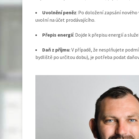
Uvolnění peněz
: Po doložení zapsání nového 
uvolní na účet prodávajícího.
Přepis energií
: Dojde k přepisu energií a služ
Daň z příjmu
: V případě, že nesplňujete podm
bydliště po určitou dobu), je potřeba podat daňo